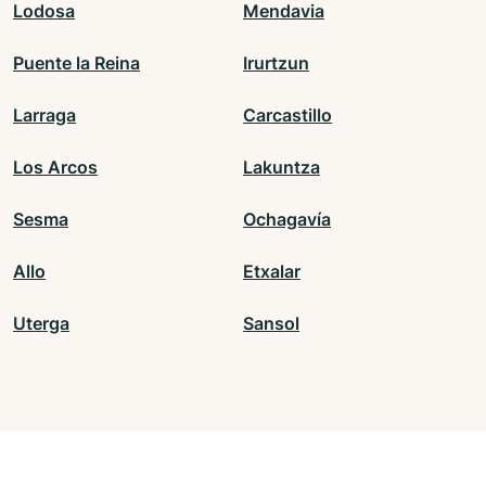
Lodosa
Mendavia
Puente la Reina
Irurtzun
Larraga
Carcastillo
Los Arcos
Lakuntza
Sesma
Ochagavía
Allo
Etxalar
Uterga
Sansol