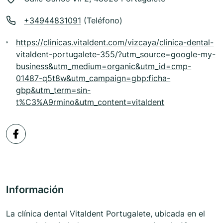
+34944831091
(Teléfono)
https://clinicas.vitaldent.com/vizcaya/clinica-dental-
vitaldent-portugalete-355/?utm_source=google-my-
business&utm_medium=organic&utm_id=cmp-
01487-q5t8w&utm_campaign=gbp:ficha-
gbp&utm_term=sin-
t%C3%A9rmino&utm_content=vitaldent
Información
La clínica dental Vitaldent Portugalete, ubicada en el