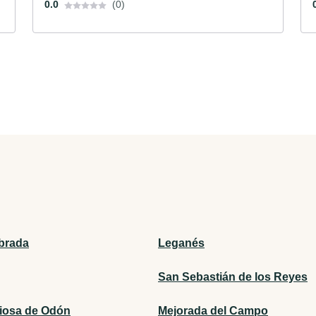
0.0
(0)
brada
Leganés
San Sebastián de los Reyes
ciosa de Odón
Mejorada del Campo