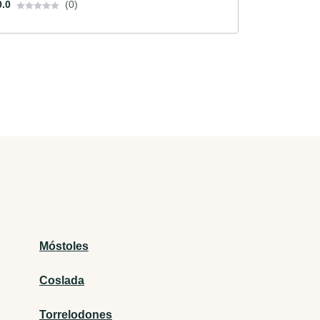
0.0
(0)
Móstoles
Coslada
Torrelodones