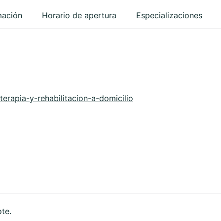
mación
Horario de apertura
Especializaciones
ioterapia-y-rehabilitacion-a-domicilio
ote.