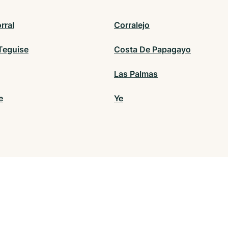
rral
Corralejo
Teguise
Costa De Papagayo
Las Palmas
e
Ye