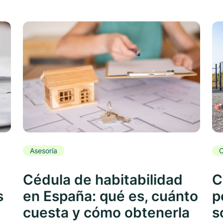
Asesoría
C
Cédula de habitabilidad
C
s
en España: qué es, cuánto
p
cuesta y cómo obtenerla
s