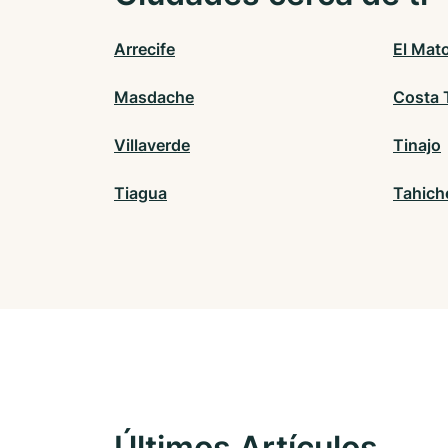
Arrecife
El Mato
Masdache
Costa 
Villaverde
Tinajo
Tiagua
Tahich
Últimos Artículos