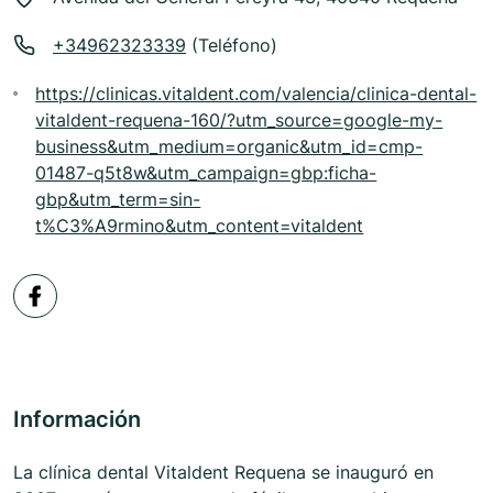
+34962323339
(Teléfono)
https://clinicas.vitaldent.com/valencia/clinica-dental-
vitaldent-requena-160/?utm_source=google-my-
business&utm_medium=organic&utm_id=cmp-
01487-q5t8w&utm_campaign=gbp:ficha-
gbp&utm_term=sin-
t%C3%A9rmino&utm_content=vitaldent
Información
La clínica dental Vitaldent Requena se inauguró en