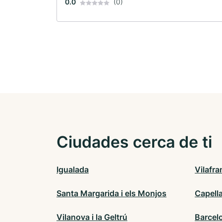
0.0
(0)
Ciudades cerca de ti
Igualada
Vilafr
Santa Margarida i els Monjos
Capell
Vilanova i la Geltrú
Barcel