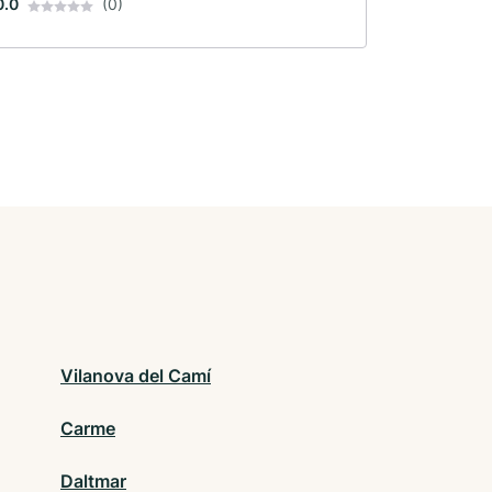
0.0
(0)
Vilanova del Camí
Carme
Daltmar