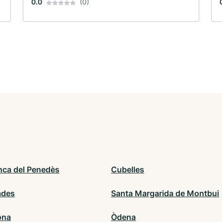
0.0
(0)
anca del Penedès
Cubelles
ades
Santa Margarida de Montbui
ona
Òdena