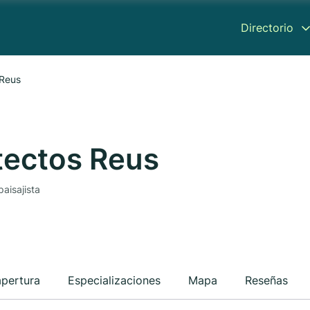
Directorio
 Reus
tectos Reus
paisajista
apertura
Especializaciones
Mapa
Reseñas