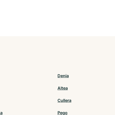
Denia
Altea
Cullera
ia
Pego