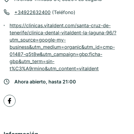
+34922632400
(Teléfono)
https://clinicas.vitaldent.com/santa-cruz-de-
tenerife/clinica-dental-vitaldent-la-laguna-96/?
utm_source=google-my-
business&utm_medium=organic&utm_id=cmp-
01487-q5t8w&utm_campaign=gbp:ficha-
gbp&utm_term=sin-
t%C3%A9rmino&utm_content=vitaldent
Ahora abierto, hasta 21:00