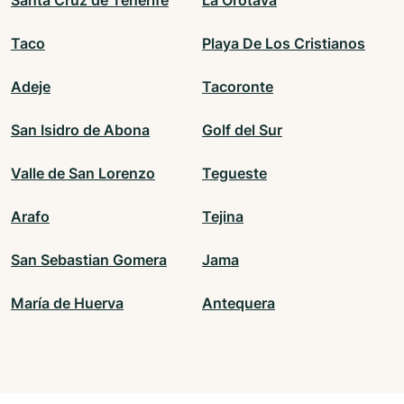
Santa Cruz de Tenerife
La Orotava
Taco
Playa De Los Cristianos
Adeje
Tacoronte
San Isidro de Abona
Golf del Sur
Valle de San Lorenzo
Tegueste
Arafo
Tejina
San Sebastian Gomera
Jama
María de Huerva
Antequera