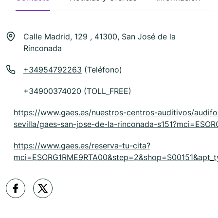
Calle Madrid, 129 , 41300, San José de la
Rinconada
+34954792263
(Teléfono)
+34900374020 (TOLL_FREE)
https://www.gaes.es/nuestros-centros-auditivos/audif
sevilla/gaes-san-jose-de-la-rinconada-s151?mci=ES
https://www.gaes.es/reserva-tu-cita?
mci=ESORG1RME9RTA00&step=2&shop=S00151&apt_ty