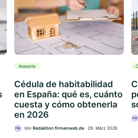
Asesoría
C
Cédula de habitabilidad
C
s
en España: qué es, cuánto
p
cuesta y cómo obtenerla
s
en 2026
FW
Von
Redaktion firmenweb.de
‧
29. März 2026
FW