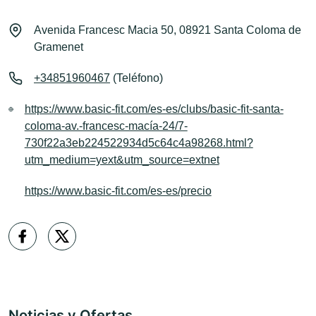
Avenida Francesc Macia 50, 08921 Santa Coloma de
Gramenet
+34851960467
(Teléfono)
https://www.basic-fit.com/es-es/clubs/basic-fit-santa-
coloma-av.-francesc-macía-24/7-
730f22a3eb224522934d5c64c4a98268.html?
utm_medium=yext&utm_source=extnet
https://www.basic-fit.com/es-es/precio
Noticias y Ofertas