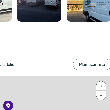
lladolid
Planificar ruta
+
−