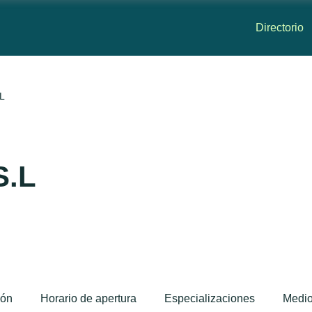
Directorio
.L
S.L
ión
Horario de apertura
Especializaciones
Medi