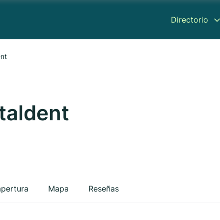
Directorio
ent
italdent
apertura
Mapa
Reseñas