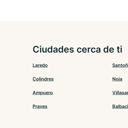
Ciudades cerca de ti
Laredo
Santoñ
Colindres
Noja
Ampuero
Villas
Praves
Balbac