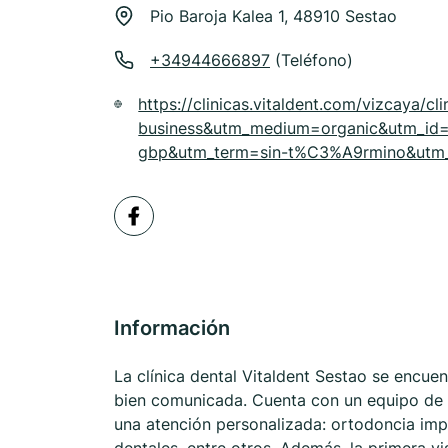
Pio Baroja Kalea 1, 48910 Sestao
+34944666897
(Teléfono)
https://clinicas.vitaldent.com/vizcaya/
business&utm_medium=organic&utm_id
gbp&utm_term=sin-t%C3%A9rmino&utm_c
Información
La clínica dental Vitaldent Sestao se encuent
bien comunicada. Cuenta con un equipo de d
una atención personalizada: ortodoncia impl