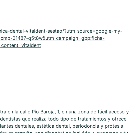
clinica-dental-vitaldent-sestao/?utm_source=google-my-
=cmp-01487-q5t8w&utm_campaign=gbp:ficha-
ontent=vitaldent
ra en la calle Pío Baroja, 1, en una zona de fácil acceso y
entistas que realiza todo tipo de tratamientos y ofrece
antes dentales, estética dental, periodoncia y prótesis