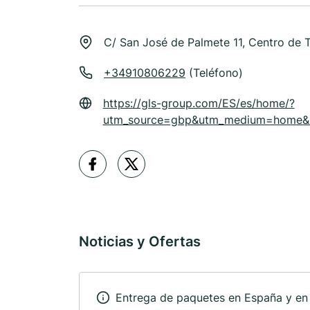
C/ San José de Palmete 11, Centro de T
+34910806229
(Teléfono)
https://gls-group.com/ES/es/home/?
utm_source=gbp&utm_medium=home&u
Noticias y Ofertas
Entrega de paquetes en España y en