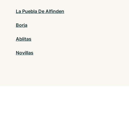
La Puebla De Alfinden
Borja
Ablitas
Novillas