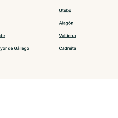
Utebo
Alagón
te
Valtierra
ayor de Gállego
Cadreita