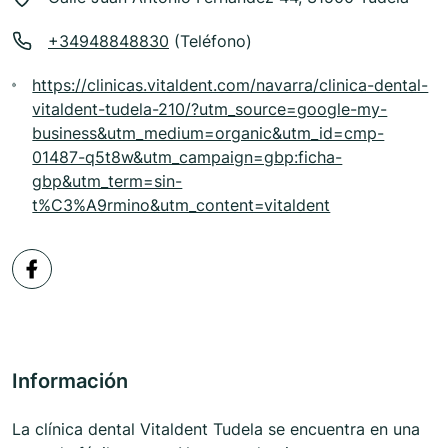
+34948848830
(Teléfono)
https://clinicas.vitaldent.com/navarra/clinica-dental-
vitaldent-tudela-210/?utm_source=google-my-
business&utm_medium=organic&utm_id=cmp-
01487-q5t8w&utm_campaign=gbp:ficha-
gbp&utm_term=sin-
t%C3%A9rmino&utm_content=vitaldent
Información
La clínica dental Vitaldent Tudela se encuentra en una