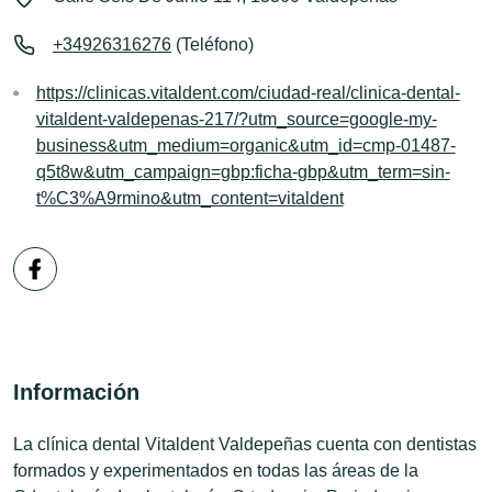
+34926316276
(Teléfono)
https://clinicas.vitaldent.com/ciudad-real/clinica-dental-
vitaldent-valdepenas-217/?utm_source=google-my-
business&utm_medium=organic&utm_id=cmp-01487-
q5t8w&utm_campaign=gbp:ficha-gbp&utm_term=sin-
t%C3%A9rmino&utm_content=vitaldent
Información
La clínica dental Vitaldent Valdepeñas cuenta con dentistas
formados y experimentados en todas las áreas de la