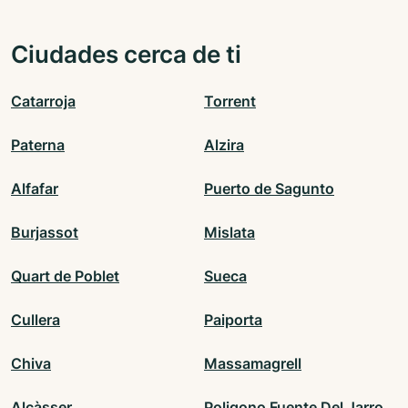
Ciudades cerca de ti
Catarroja
Torrent
Paterna
Alzira
Alfafar
Puerto de Sagunto
Burjassot
Mislata
Quart de Poblet
Sueca
Cullera
Paiporta
Chiva
Massamagrell
Alcàsser
Poligono Fuente Del Jarro