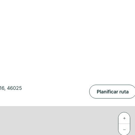
116, 46025
Planificar ruta
+
−