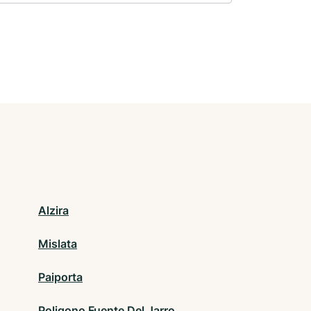
Alzira
Mislata
Paiporta
Poligono Fuente Del Jarro