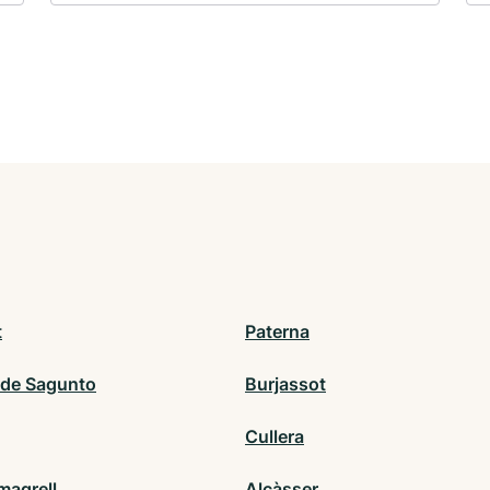
t
Paterna
 de Sagunto
Burjassot
Cullera
agrell
Alcàsser