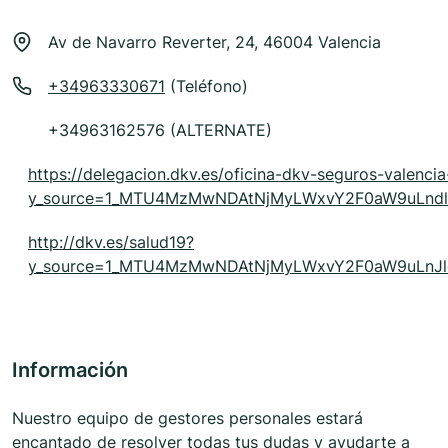
Av de Navarro Reverter, 24, 46004 Valencia
+34963330671
(Teléfono)
+34963162576 (ALTERNATE)
https://delegacion.dkv.es/oficina-dkv-seguros-valenci
y_source=1_MTU4MzMwNDAtNjMyLWxvY2F0aW9uLnd
http://dkv.es/salud19?
y_source=1_MTU4MzMwNDAtNjMyLWxvY2F0aW9uLn
Información
Nuestro equipo de gestores personales estará
encantado de resolver todas tus dudas y ayudarte a