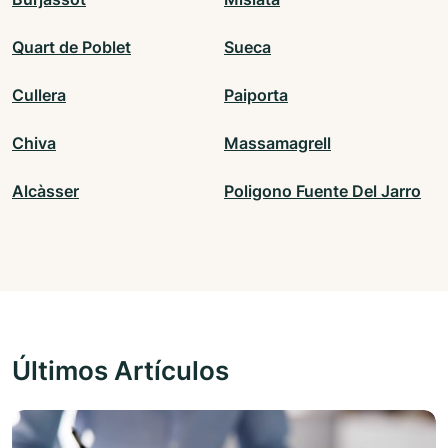
Quart de Poblet
Sueca
Cullera
Paiporta
Chiva
Massamagrell
Alcàsser
Poligono Fuente Del Jarro
Últimos Artículos