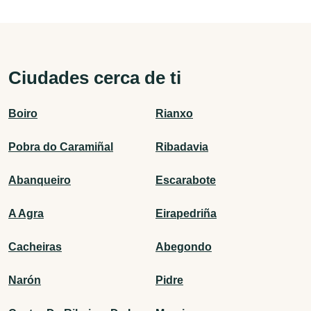
Ciudades cerca de ti
Boiro
Rianxo
Pobra do Caramiñal
Ribadavia
Abanqueiro
Escarabote
A Agra
Eirapedriña
Cacheiras
Abegondo
Narón
Pidre