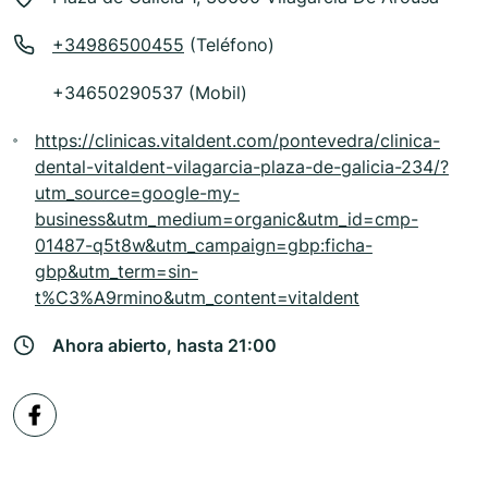
+34986500455
(Teléfono)
+34650290537 (Mobil)
https://clinicas.vitaldent.com/pontevedra/clinica-
dental-vitaldent-vilagarcia-plaza-de-galicia-234/?
utm_source=google-my-
business&utm_medium=organic&utm_id=cmp-
01487-q5t8w&utm_campaign=gbp:ficha-
gbp&utm_term=sin-
t%C3%A9rmino&utm_content=vitaldent
Ahora abierto, hasta 21:00