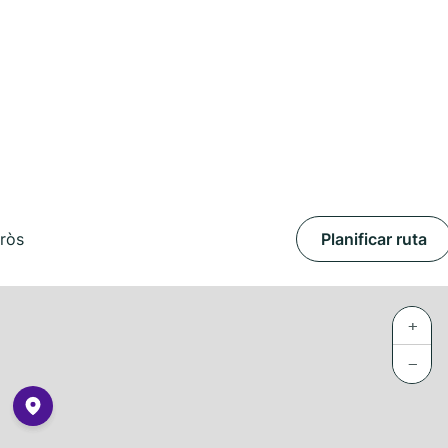
aròs
Planificar ruta
+
−