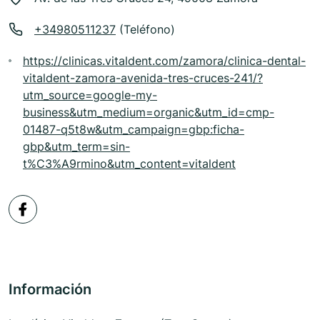
+34980511237
(Teléfono)
https://clinicas.vitaldent.com/zamora/clinica-dental-
vitaldent-zamora-avenida-tres-cruces-241/?
utm_source=google-my-
business&utm_medium=organic&utm_id=cmp-
01487-q5t8w&utm_campaign=gbp:ficha-
gbp&utm_term=sin-
t%C3%A9rmino&utm_content=vitaldent
Información