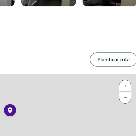
Planificar ruta
+
−