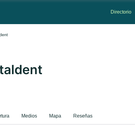
Directorio
ldent
italdent
rtura
Medios
Mapa
Reseñas