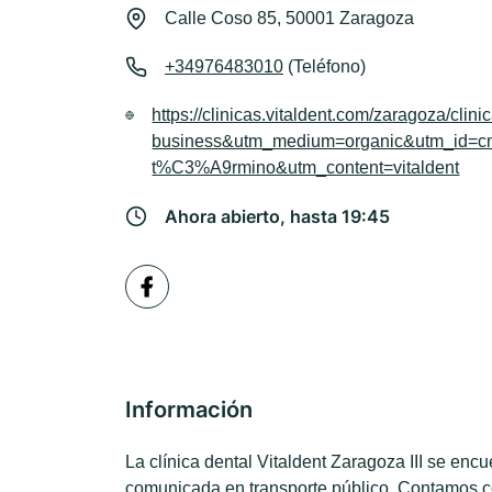
Calle Coso 85, 50001 Zaragoza
+34976483010
(Teléfono)
https://clinicas.vitaldent.com/zaragoza/cl
business&utm_medium=organic&utm_id=cm
t%C3%A9rmino&utm_content=vitaldent
Ahora abierto, hasta 19:45
Información
La clínica dental Vitaldent Zaragoza III se encu
comunicada en transporte público. Contamos 