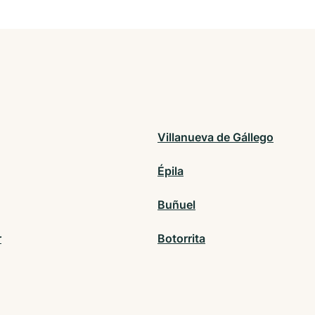
Villanueva de Gállego
Épila
Buñuel
r
Botorrita