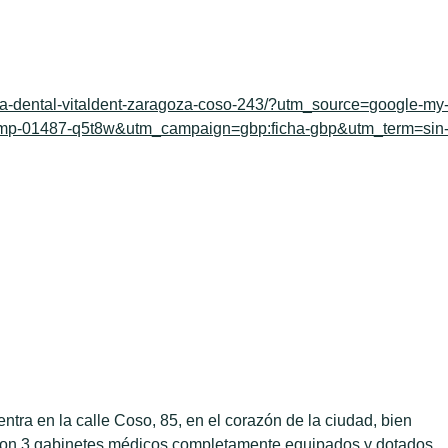
inica-dental-vitaldent-zaragoza-coso-243/?utm_source=google-my
p-01487-q5t8w&utm_campaign=gbp:ficha-gbp&utm_term=sin
entra en la calle Coso, 85, en el corazón de la ciudad, bien
con 3 gabinetes médicos completamente equipados y dotados