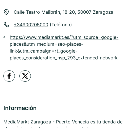
Calle Teatro Malibrán, 18-20, 50007 Zaragoza
+34900205000
(Teléfono)
https://www.mediamarkt.es/?utm_source=google-
places&utm_medium=seo-places-
link&utm_campaign=rt_google-
places_consideration_nsp_293_extended-network
Información
MediaMarkt Zaragoza - Puerto Venecia es tu tienda de