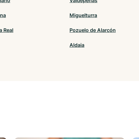
llano
Valdepeñas
ana
Miguelturra
 Real
Pozuelo de Alarcón
Aldaia