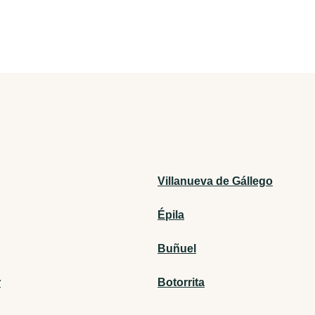
Villanueva de Gállego
Épila
Buñuel
r
Botorrita