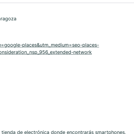
aragoza
ce=google-places&utm_medium=seo-places-
onsideration_nsp_956_extended-network
tienda de electrónica donde encontrarás smartphones,