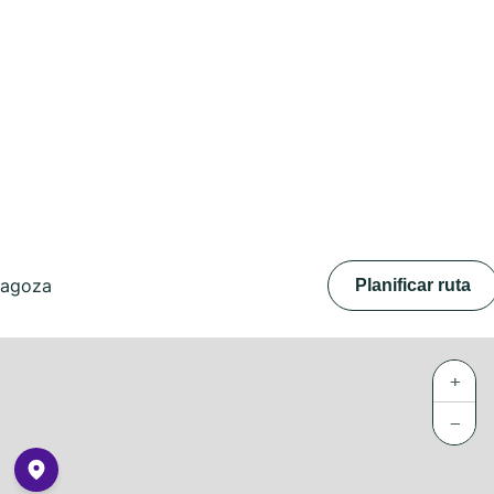
ragoza
Planificar ruta
+
−